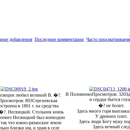
дние добавления
Последние комментарии
Часто просматриваем
В Половнево
Просмотров: 320
Зд
озиции любил великий В. �?.
и сердце бьется глу
Просмотров: 893
Сергиевская
�? не болит.
строена в 1801 г. на средства
Здесь много горя выплак
�?. Несвицкой. Стольник князь
У древних плит.
еевич Несвицкий был воеводою
Здесь люди Богу муку по
 так что южно-рязанские земли
Здесь вечный след
льно близки им, и храм в селе