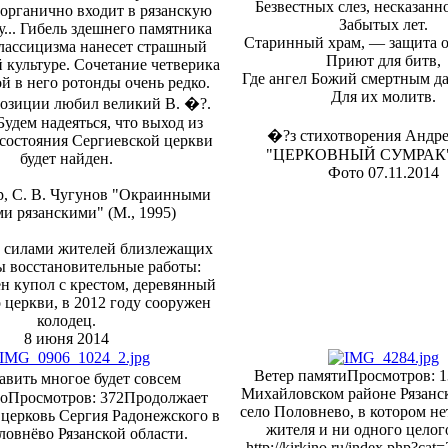
Безвестных слез, несказанн
органично входит в рязанскую
Забытых лет.
у... Гибель здешнего памятника
Старинный храм, — защита от
классицизма нанесет страшный
Приют для битв,
 культуре. Сочетание четверика
Где ангел Божий смертным д
й в него ротонды очень редко.
Для их молитв.
озиции любил великий В. �?.
Будем надеяться, что выход из
�?з стихотворения Андре
 состояния Сергиевской церкви
"ЦЕРКОВНЫЙ СУМРАК" 2
будет найден.
Фото 07.11.2014
ер, С. В. Чугунов "Окраинными
и рязанскими" (М., 1995)
у силами жителей близлежащих
ы восстановительные работы:
н купол с крестом, деревянный
о церкви, в 2012 году сооружен
колодец.
8 июня 2014
Ветер памяти
Просмотров: 1
вить многое будет совсем
Михайловском районе Рязанс
о
Просмотров: 372
Продолжает
село Половнево, в котором не
 церковь Сергия Радонежского в
жителя и ни одного целого
ловнёво Рязанской области.
http://kirkino.ru/index.php?ca