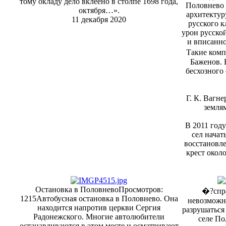
тому окладу дело вклеено в столпе 1698 года,
Половнево 
октября…».
архитектур
11 декабря 2020
русского 
урон русской
и вписанно
Такие комп
Баженов. 
бесхозного
Г. К. Вагн
землям
В 2011 год
сел начат
восстановле
крест окол
Остановка в Половнево
Просмотров:
�?спра
1215
Автобусная остановка в Половнево. Она
невозможн
находится напротив церкви Сергия
разрушаться
Радонежского. Многие автолюбители
селе По
останавливаются в этом месте и осматривают