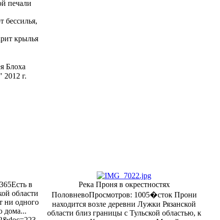
ой печали
 бессилья,
арит крылья
я Блоха
012 г.
365
Есть в
Река Проня в окрестностях
кой области
Половнево
Просмотров: 1005
�сток Прони
т ни одного
находится возле деревни Лужки Рязанской
 дома...
области близ границы с Тульской областью, к
t=2&doc=223