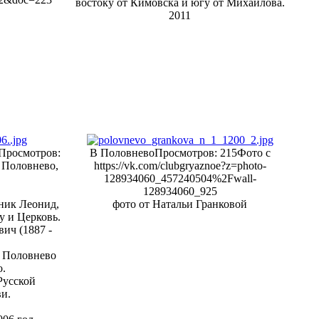
востоку от Кимовска и югу от Михайлова.
2011
Просмотров:
В Половнево
Просмотров: 215
Фото с
 Половнево,
https://vk.com/clubgryaznoe?z=photo-
128934060_457240504%2Fwall-
128934060_925
ник Леонид,
фото от Натальи Гранковой
у и Церковь.
ич (1887 -
с. Половнево
о.
Русской
и.