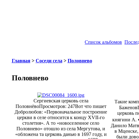
Список альбомов
После
Главная
>
Соседи села
>
Половнево
Половнево
Сергиевская церковь села
Такие комп
Половнёво
Просмотров: 247
Вот что пишет
Баженов
Добролюбов: «Первоначальное построение
церковь по
церкви в селе относится к концу XVII-го
княгини А. 
столетия». А то «новоселенное село
Данило Матв
Половнево» отошло из села Мергутова, и
в Мценске,
«обложена та церковь данью в 1697 году, и
были дово