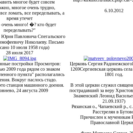
авить многое будет совсем
жно, многое очень трудно,
6.10.2012
все ломать, все переделывать, а
время утечет
о очень много! �? кто будет
переделывать?"
 Юрия Павловича Спегальского
мофеевичу Николаеву. Письмо
сано 10 июля 1958 года)
28 июля 2017
енные постройки
Просмотров:
Церковь Сергия Радонежского
ю 2009 года рядом со знаком
1269
Сергиевская церковь села
ленного пункта" располагались
1801 год.
ения. Вокруг паслось стадо.
это станция машинного доения.
В этой церкви служил священ
внево, 24 августа 2009
пострадавший за веру Христов
Знаменский Леонид Васильев
21.09.1937)
Рязанская о., Чапаевский р., 
Расстрелян в Бутов
Причислен к мученикам 
Православной Церкв