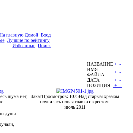
На главную
Домой
Вход
ые
Лучшие по рейтингу
Избранные
Поиск
НАЗВАНИЕ
+
-
ИМЯ
+
-
ФАЙЛА
ДАТА
+
-
ПОЗИЦИЯ
+
-
есь шума нет,
Закат
Просмотров: 1075
Над старым храмом
ше
появилась новая главка с крестом.
июль 2011
али души
ручали,