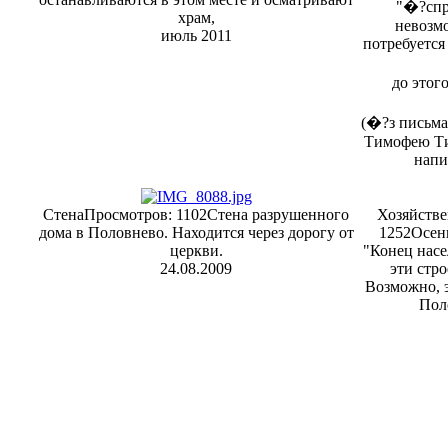
"�?спр
храм,
невозмо
июль 2011
потребуется 
до этог
(�?з письма
Тимофею Ти
напи
Стена
Просмотров: 1102
Стена разрушенного
Хозяйств
дома в Половнево. Находится через дорогу от
1252
Осень
церкви.
"Конец насе
24.08.2009
эти стро
Возможно, 
Поло