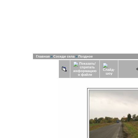
Список альбомов
Последние добавления
Последни
Главная
>
Соседи села
>
Поздное