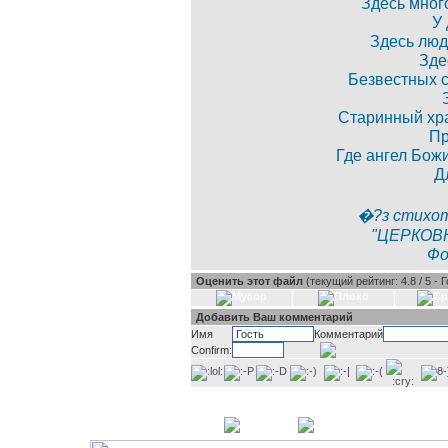
Здесь мног
У 
Здесь люд
Зде
Безвестных с
Старинный хра
Пр
Где ангел Бож
Д
�?з стихот
"ЦЕРКОВН
Фо
Оценить этот файл
(текущий рейтинг: 4.8 / 5 - 
Добавить Ваш комментарий
Имя
Комментарий
Confirm:
Powered 