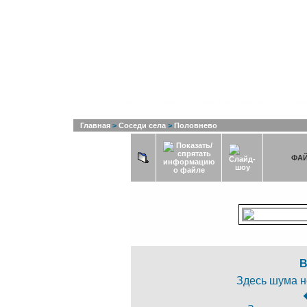
Список альбомов
Последние добавления
Последни
Главная
>
Соседи села
>
Половнево
ФАЙ
В
Здесь шума не