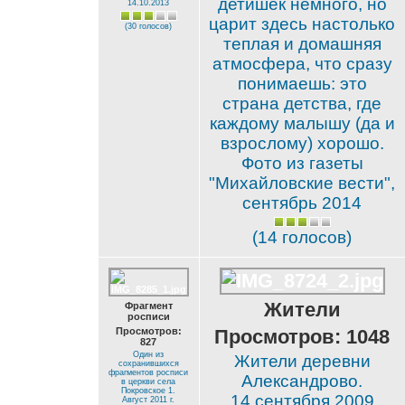
детишек немного, но
14.10.2013
царит здесь настолько
(30 голосов)
теплая и домашняя
атмосфера, что сразу
понимаешь: это
страна детства, где
каждому малышу (да и
взрослому) хорошо.
Фото из газеты
"Михайловские вести",
сентябрь 2014
(14 голосов)
Жители
Фрагмент
росписи
Просмотров:
Просмотров: 1048
827
Один из
Жители деревни
сохранившихся
фрагментов росписи
Александрово.
в церкви села
Покровское 1.
14 сентября 2009
Август 2011 г.