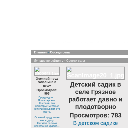
Список альбомов
Последние добавления
Последни
Главная
>
Соседи села
Лучшие по рейтингу - Соседи села
Осенний пруд
запал мне в
Детский садик в
душу
Просмотров:
селе Грязное
995
работает давно и
Пруд рядом с
Пролетарским.
Пчельня- так
плодотворно
некоторые местные
жители называют это
место.
Просмотров: 783
Осенний пруд запал
мне в душу,
В детском садике
Он этой осенью
несказанно красив...