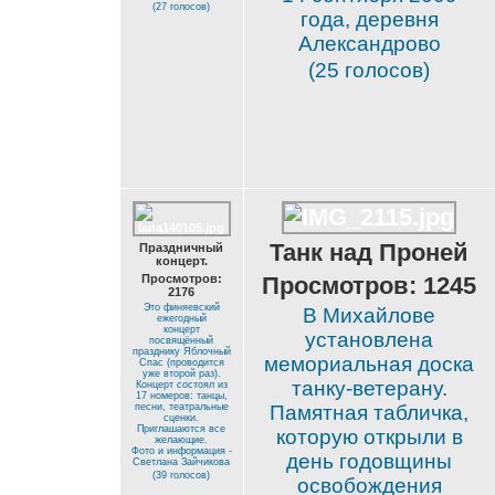
(27 голосов)
года, деревня
Александрово
(25 голосов)
Танк над Проней
Праздничный
концерт.
Просмотров:
Просмотров: 1245
2176
Это финяевский
В Михайлове
ежегодный
концерт
установлена
посвящённый
празднику Яблочный
мемориальная доска
Спас (проводится
уже второй раз).
танку-ветерану.
Концерт состоял из
17 номеров: танцы,
песни, театральные
Памятная табличка,
сценки.
Приглашаются все
которую открыли в
желающие.
Фото и информация -
день годовщины
Светлана Зайчикова
(39 голосов)
освобождения