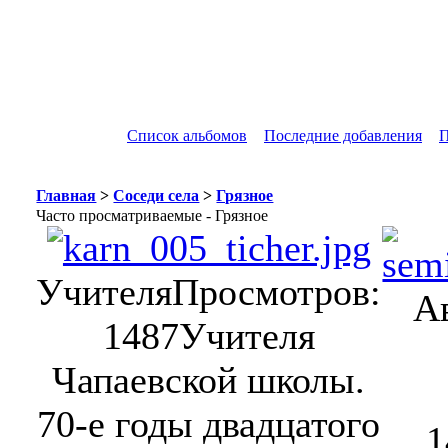
Список альбомов
Последние добавления
П
Главная
>
Соседи села
>
Грязное
Часто просматриваемые - Грязное
Учителя
Просмотров:
А
1487
Учителя
Чапаевской школы.
70-е годы двадцатого
1