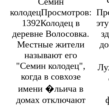
Семин
колодец
Просмотров:
Пр
1392
Колодец в
эт
деревне Волосовка.
з
Местные жители
до
называют его
"Семин колодец",
Лу
когда в совхозе
имени �льича в
домах отключают