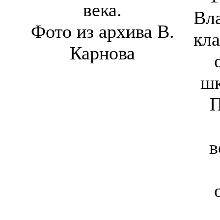
века.
Вл
Фото из архива В.
кла
Карнова
шк
П
в