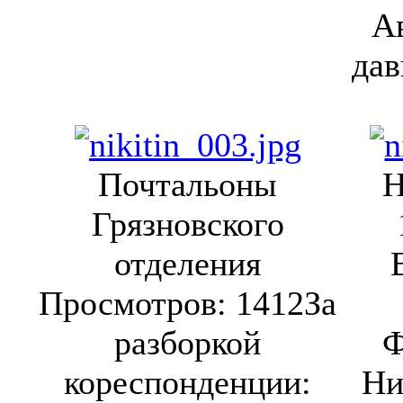
А
дав
Почтальоны
Н
Грязновского
отделения
Просмотров: 1412
За
разборкой
Ф
кореспонденции:
Ни