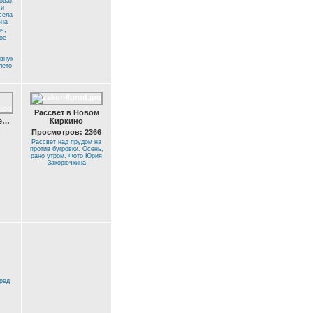
ва),
 и
села
вна
ч,
ое
(внук
лето
Рассвет в Новом
ое…
Киркино
Просмотров: 2366
Рассвет над прудом на
против бугровки. Осень,
рано утром. Фото Юрия
Закорючкина
ред