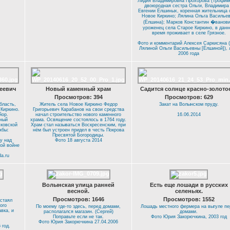
Лидия Владимировна Прохорова (Трофимо
двоюродная сестра Ольги, Владимира
Евгении Ёлшиных, коренная жительница 
Новое Киркино; Лялина Ольга Василье
(Ёлшина); Марков Константин �ванови
уроженец села Старое Киркино, в данн
время проживает в селе Грязное.
Фото и комментарий Алексея Саркисяна 
Лялиной Ольги Васильевны [Ёлшиной]), 
2006 года
еевич
Новый каменный храм
Садится солнце красно-золот
Просмотров: 394
Просмотров: 629
бласть,
Житель села Новое Киркино Федор
Закат на Волынском пруду.
Киркино.
Григорьевич Карабанов на свои средства
йор.
начал строительство нового каменного
16.06.2014
ьный
храма. Освящение состоялось в 1764 году.
ковской
Храм стал называться Воскресенским, при
жбы:
нём был устроен придел в честь Покрова
Пресвятой Богородицы.
у над
Фото 18 августа 2014
ой войне
da.ru
Волынская улица ранней
Есть еще лошади в русских
весной.
селеньях.
Просмотров: 1646
Просмотров: 1552
астаял
ого
По моему где-то здесь, перед домами,
Лошадь местного фермера на выгуле пе
вка, и
располагался магазин. (Сергей)
домами.
Поправьте если не так.
Фото Юрия Закорючкина, 2003 год
Фото Юрия Закорючкина 27.04.2006
 год.