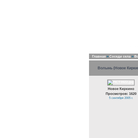
Список 
Главная
>
Соседи села
>
В
Волынь (Новое Кирки
Новое Киркино
Просмотров: 1620
5 сентября 2005 г.