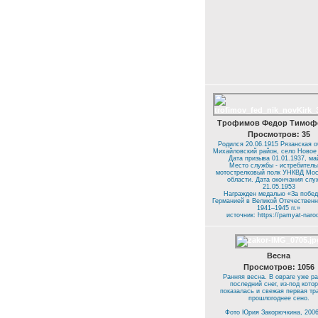
Трофимов Федор Тимоф
Просмотров: 35
Родился 20.06.1915 Рязанская о
Михайловский район, село Новое 
Дата призыва 01.01.1937, ма
Место службы - истребител
мотострелковый полк УНКВД Мос
области. Дата окончания слу
21.05.1953
Награжден медалью «За побед
Германией в Великой Отечественн
1941–1945 гг.»
источник: https://pamyat-naro
Весна
Просмотров: 1056
Ранняя весна. В овраге уже р
последний снег, из-под котор
показалась и свежая первая тра
прошлогоднее сено.
Фото Юрия Закорючкина, 2006