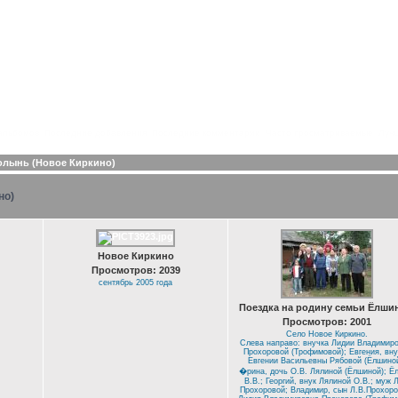
альбомов
Последние добавления
Последние комментарии
Часто просматриваемые
Лучш
олынь (Новое Киркино)
но)
Новое Киркино
Просмотров: 2039
сентябрь 2005 года
Поездка на родину семьи Ёлши
Просмотров: 2001
Село Новое Киркино.
Слева направо: внучка Лидии Владимир
Прохоровой (Трофимовой); Евгения, вну
Евгении Васильевны Рябовой (Ёлшиной
�рина, дочь О.В. Лялиной (Ёлшиной); Ё
В.В.; Георгий, внук Лялиной О.В.; муж Л
Прохоровой; Владимир, сын Л.В.Прохоро