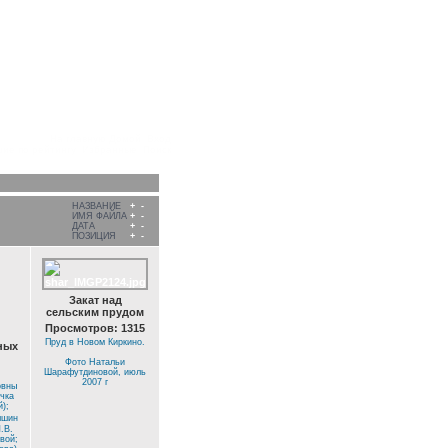
На главную
Домой
Вход
ие по рейтингу
Избранные
Поиск
НАЗВАНИЕ
+
-
ИМЯ ФАЙЛА
+
-
ДАТА
+
-
ПОЗИЦИЯ
+
-
Закат над
сельским прудом
Просмотров: 1315
Пруд в Новом Киркино.
ных
Фото Натальи
Шарафутдиновой, июль
2007 г
овны
чка
);
лшин
.В.
вой;