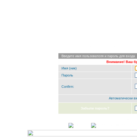
Список альбомов
Последние добавления
П
Введите имя пользователя и пароль для входа
Внимание! Ваш бр
Имя (ник)
Пароль
Confirm:
Автоматически в
Забыли пароль?
Powered 