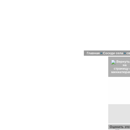
Список 
Главная
>
Соседи села
>
св
Оценить эт