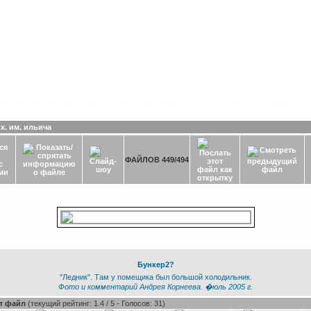
альбомов
Последние добавления
Последние комментарии
Часто просматриваемые
Лучш
х. им. ильича
ФАЙЛОВ 449/494
Бункер2?
"Ледник". Там у помещика был большой холодильник.
Фото и комментарий Андрея Корнеева. �юль 2005 г.
от файл
(текущий рейтинг: 1.4 / 5 - Голосов: 31)